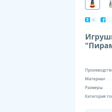
0
Игруш
"Пира
Производств
Материал
Размеры
Категория то