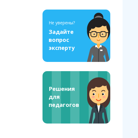
Не уверены?
Задайте
вопрос
эксперту
Решения
для
педагогов