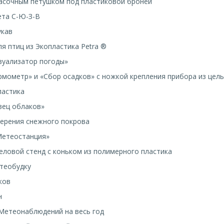
расочным петушком под пластиковой бронёй
ета С-Ю-З-В
укав
ля птиц из Экопластика Petra ®
зуализатор погоды»
рмометр» и «Сбор осадков» с ножкой крепления прибора из цел
ластика
вец облаков»
мерения снежного покрова
Метеостанция»
еловой стенд с коньком из полимерного пластика
етеобудку
ков
н
Метеонаблюдений на весь год