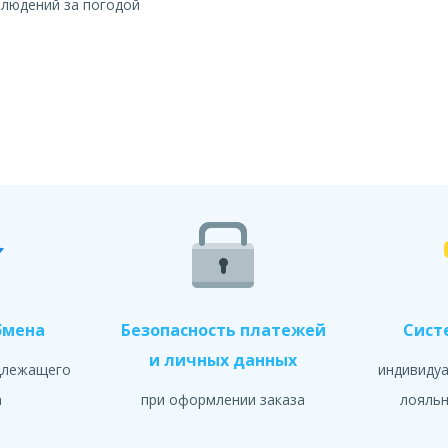
блюдений за погодой
бмена
Безопасность платежей
Сист
и личных данных
длежащего
индивиду
а
при оформлении заказа
лояльн