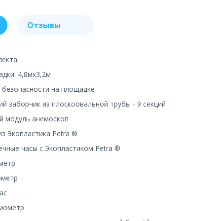
Отзывы
екта:
адки: 4,8мх3,2м
л безопасности на площадке
ий заборчик из плоскоовальной трубы - 9 секций
ий модуль анемоскоп
из Экопластика Petra ®
ечные часы с Экопластиком Petra ®
ометр
ометр
ас
рмометр