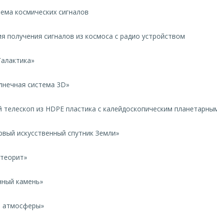
иема космических сигналов
ия получения сигналов из космоса с радио устройством
Галактика»
лнечная система 3D»
й телескоп из HDPE пластика с калейдоскопическим планетарн
рвый искусственный спутник Земли»
етеорит»
нный камень»
и атмосферы»