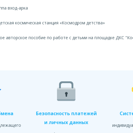
уппа вход-арка
Детская космическая станция «Космодром детства»
ое авторское пособие по работе с детьми на площадке ДКС "К
бмена
Безопасность платежей
Сист
и личных данных
длежащего
индивиду