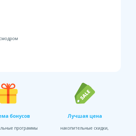
осмодром
ема бонусов
Лучшая цена
альные программы
накопительные скидки,