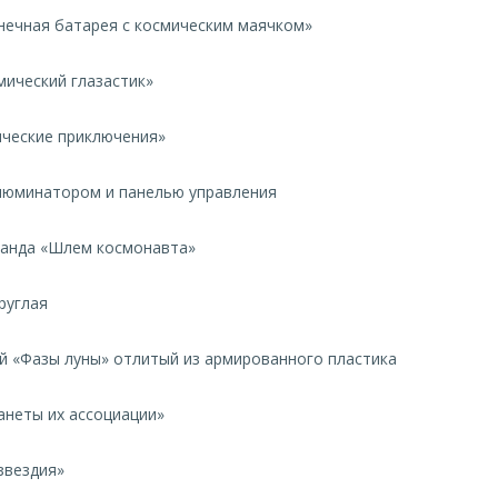
нечная батарея с космическим маячком»
мический глазастик»
ические приключения»
ллюминатором и панелью управления
ранда «Шлем космонавта»
руглая
ый «Фазы луны» отлитый из армированного пластика
анеты их ассоциации»
звездия»