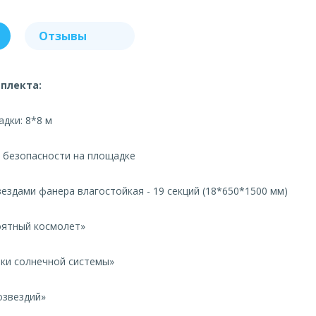
Отзывы
плекта:
адки: 8*8 м
л безопасности на площадке
звездами фанера влагостойкая - 19 секций (18*650*1500 мм)
оятный космолет»
ки солнечной системы»
озвездий»