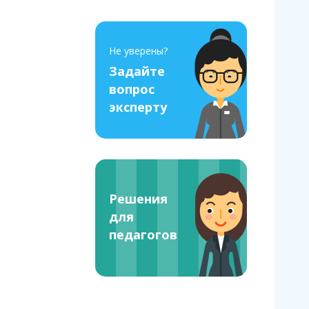
Не уверены?
Задайте
вопрос
эксперту
Решения
для
педагогов