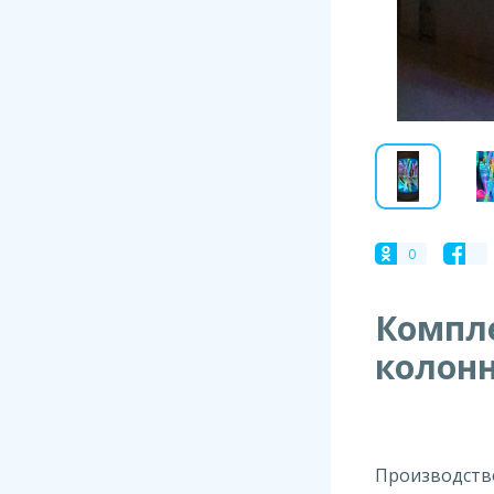
0
Компле
колонн
Производств