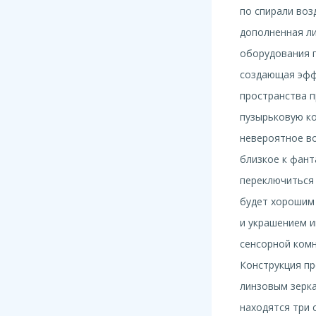
по спирали во
дополненная л
оборудования 
создающая эфф
пространства 
пузырьковую ко
невероятное во
близкое к фант
переключиться 
будет хорошим
и украшением и
сенсорной ком
Конструкция пр
линзовым зерка
находятся три 