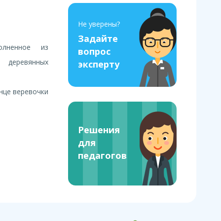
Не уверены?
Задайте
олненное из
вопрос
 деревянных
эксперту
онце веревочки
Решения
для
педагогов