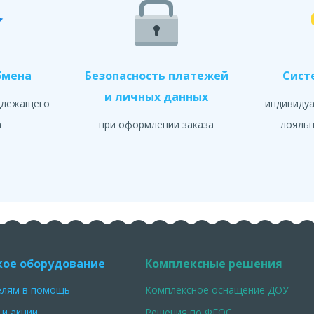
бмена
Безопасность платежей
Сист
и личных данных
длежащего
индивиду
а
при оформлении заказа
лояльн
кое оборудование
Комплексные решения
елям в помощь
Комплексное оснащение ДОУ
 и акции
Решения по ФГОС