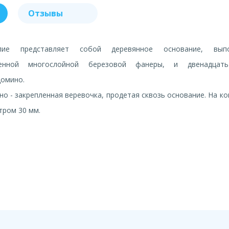
Отзывы
лие представляет собой деревянное основание, вып
венной многослойной березовой фанеры, и двенадцать
домино.
о - закрепленная веревочка, продетая сквозь основание. На к
тром 30 мм.