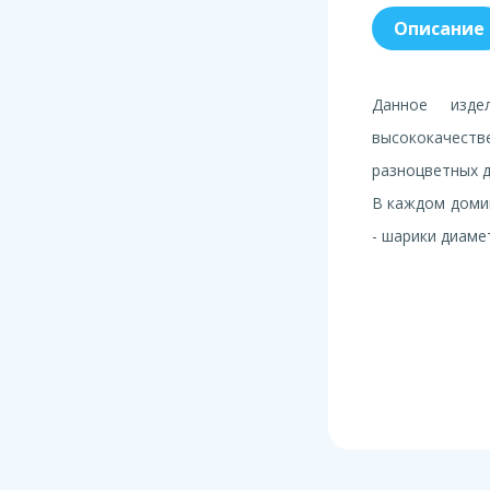
Описание
Данное изде
высококачест
разноцветных 
В каждом домин
- шарики диаме