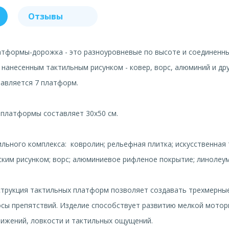
Отзывы
атформы-дорожка - это разноуровневые по высоте и соединенн
 нанесенным тактильным рисунком - ковер, ворс, алюминий и дру
авляется 7 платформ.
 платформы составляет 30x50 см.
льного комплекса: ковролин; рельефная плитка; искусственная 
ским рисунком; ворс; алюминиевое рифленое покрытие; линолеум
струкция тактильных платформ позволяет создавать трехмерны
сы препятствий. Изделие способствует развитию мелкой мотор
ижений, ловкости и тактильных ощущений.