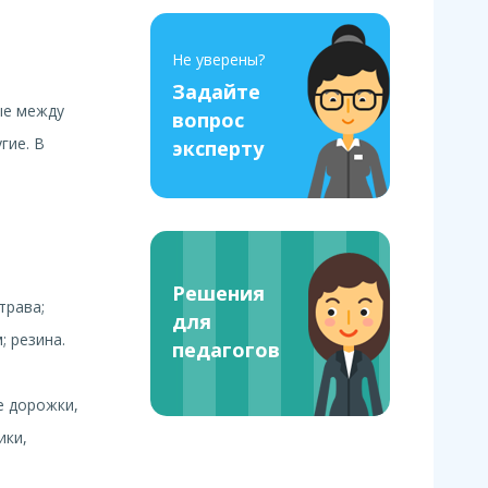
Не уверены?
Задайте
ые между
вопрос
гие. В
эксперту
Решения
трава;
для
; резина.
педагогов
е дорожки,
ики,