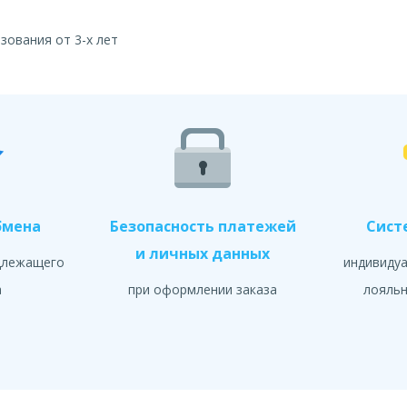
зования от 3-х лет
бмена
Безопасность платежей
Сист
и личных данных
длежащего
индивиду
а
при оформлении заказа
лояльн