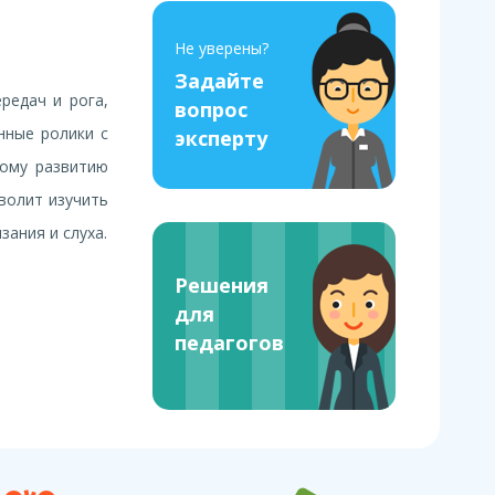
Не уверены?
Задайте
редач и рога,
вопрос
нные ролики с
эксперту
ному развитию
волит изучить
зания и слуха.
Решения
для
педагогов