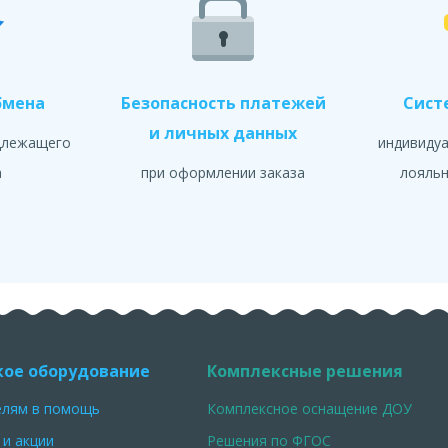
бмена
Безопасность платежей
Сист
и личных данных
длежащего
индивиду
а
при оформлении заказа
лояльн
кое оборудование
Комплексные решения
елям в помощь
Комплексное оснащение ДОУ
 и акции
Решения по ФГОС