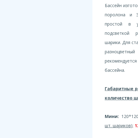
Бассейн изгото
поролона и Э
простой в у
подсветкой р
шарики. Для ст
разноцветны
рекомендуетс
бассейна.
Габаритные 
количество ш
Мини:
120*120
шт. шариков
);
1