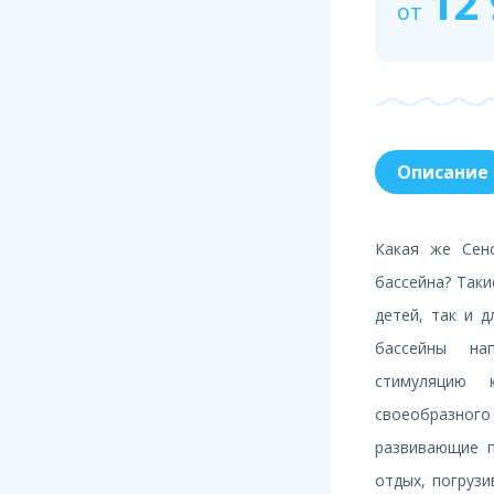
12
от
Описание
Какая же Сен
бассейна? Таки
детей, так и д
бассейны на
стимуляцию 
своеобразн
развивающие 
отдых, погруз