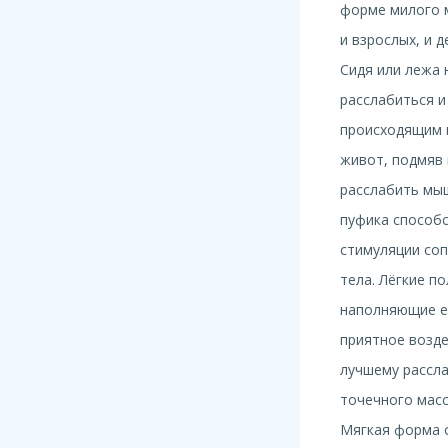
форме милого м
и взрослых, и д
Сидя или лежа
расслабиться и
происходящим 
живот, подмяв 
расслабить мы
пуфика способ
стимуляции соп
тела. Лёгкие п
наполняющие е
приятное возде
лучшему рассла
точечного мас
Мягкая форма 