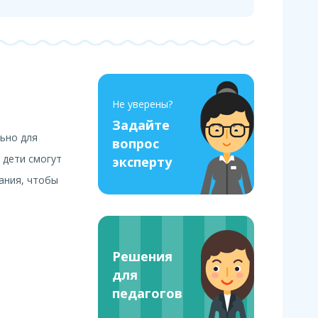
Не уверены?
Задайте
ьно для
вопрос
 дети смогут
эксперту
ания, чтобы
Решения
для
педагогов