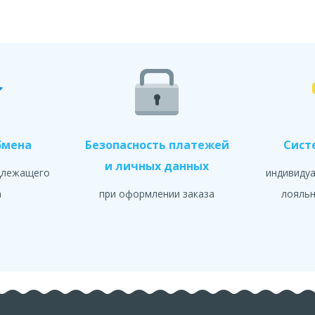
бмена
Безопасность платежей
Сист
и личных данных
длежащего
индивиду
а
при оформлении заказа
лояльн