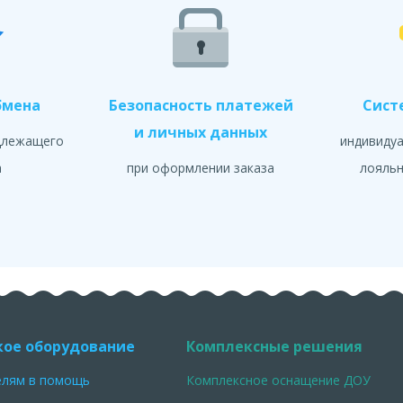
бмена
Безопасность платежей
Сист
и личных данных
длежащего
индивиду
а
при оформлении заказа
лояльн
кое оборудование
Комплексные решения
елям в помощь
Комплексное оснащение ДОУ