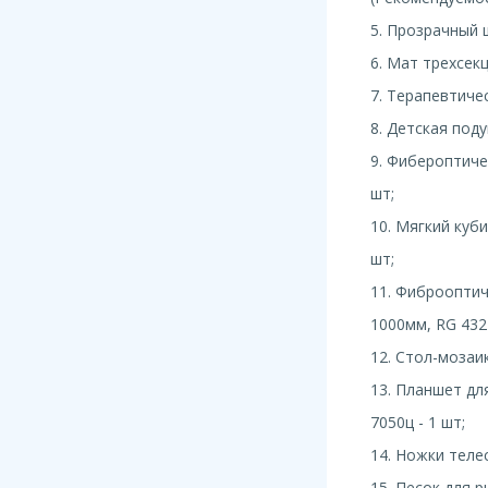
5. Прозрачный 
6. Мат трехсек
7. Терапевтичес
8. Детская поду
9. Фибероптиче
шт;
10. Мягкий куби
шт;
11. Фиброоптич
1000мм, RG 432 
12. Стол-мозаик
13. Планшет дл
7050ц - 1 шт;
14. Ножки телес
15. Песок для р