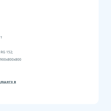
ит
RG 152;
 900х800х800
дящего в