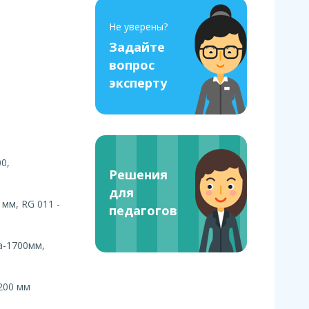
Не уверены?
Задайте
вопрос
эксперту
0,
Решения
для
мм, RG 011 -
педагогов
а-1700мм,
200 мм