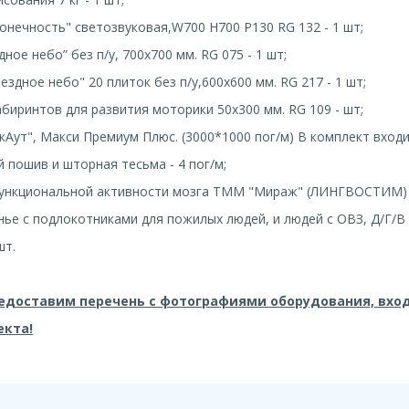
конечность" светозвуковая,W700 H700 P130 RG 132 - 1 шт;
дное небо” без п/у, 700х700 мм. RG 075 - 1 шт;
ездное небо" 20 плиток без п/у,600х600 мм. RG 217 - 1 шт;
абиринтов для развития моторики 50х300 мм. RG 109 - шт;
кАут", Макси Премиум Плюс. (3000*1000 пог/м) В комплект вход
 пошив и шторная тесьма - 4 пог/м;
функциональной активности мозга ТММ "Мираж" (ЛИНГВОСТИМ) 
нье с подлокотниками для пожилых людей, и людей с ОВЗ, Д/Г/В
шт.
редоставим перечень с фотографиями оборудования, вхо
екта!