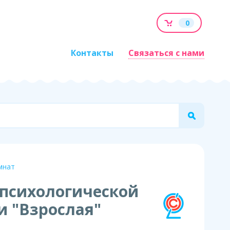
0
Контакты
Связаться с нами
мнат
психологической
и "Взрослая"