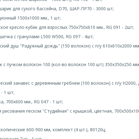
шарик для сухого бассейна, D70, ШАР-ПР70 - 3000 шт;
ционный 1500х1000 мм., 1 шт;
кое кресло-кубик для взрослых 750х750х610 мм., RG 091 - 2шт;
шечка с гранулами L500 W500, RG 097 - 4шт;
ский душ "Радужный дождь" (150 волокон) с п/у 610х610х2000 мм,
к с пучком волокон-100 (кол-во волокон 100 шт) 350х350х250 мм,
еский занавес с деревянным гребнем (100 волокон) с п/у Н2000,
- 1 шт;
а, 700х600 мм., RG 047 - 1 шт;
я рисования песком "Студийная" с крышкой, цветная, 700х500х10
копические 600-900 мм, комплект (4 шт.), 80120ц;
исования 7 кг - 1 шт;