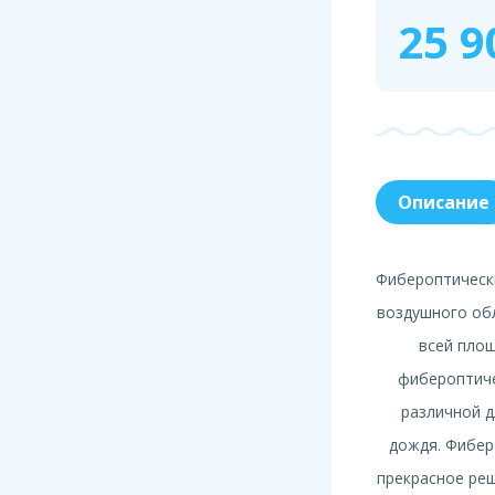
25 9
Описание
Фибероптическ
воздушного обл
всей пло
фибероптиче
различной 
дождя. Фибер
прекрасное ре