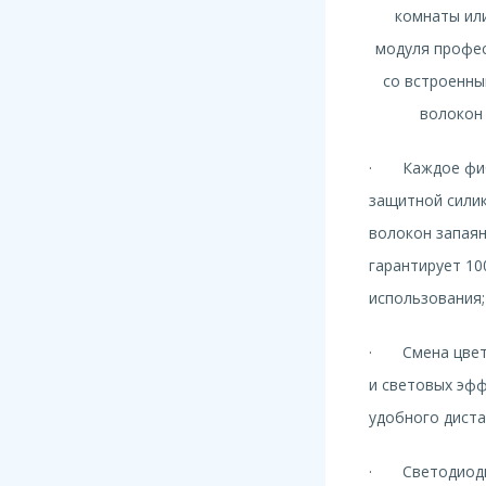
комнаты или
модуля профе
со встроенны
волокон 
·
Каждое фи
защитной сили
волокон запаян
гарантирует 10
использования;
·
Смена цвет
и световых эфф
удобного диста
·
Светодиод