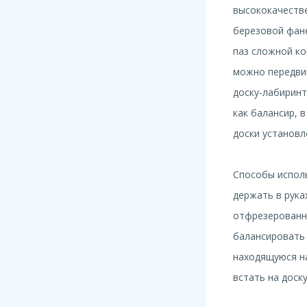
высококачеств
березовой фан
паз сложной ко
можно передвиг
доску-лабирин
как балансир, 
доски установл
Способы испол
держать в рука
отфрезерованн
балансировать 
находящуюся на
встать на доск