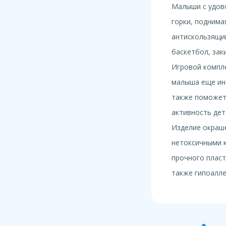
Малыши с удово
горки, поднима
антискользящим
баскетбол, зак
Игровой компле
малыша еще инт
также поможет
активность дет
Изделие окраш
нетоксичными 
прочного пласт
также гипоалле