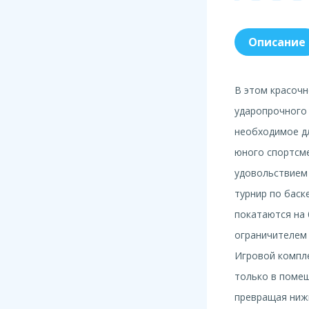
Описание
В этом красочн
ударопрочного 
необходимое дл
юного спортсме
удовольствием 
турнир по баск
покатаются на 
ограничителем 
Игровой компл
только в помещ
превращая нижн