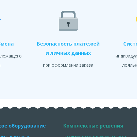
бмена
Безопасность платежей
Сист
и личных данных
длежащего
индивиду
а
при оформлении заказа
лояльн
кое оборудование
Комплексные решения