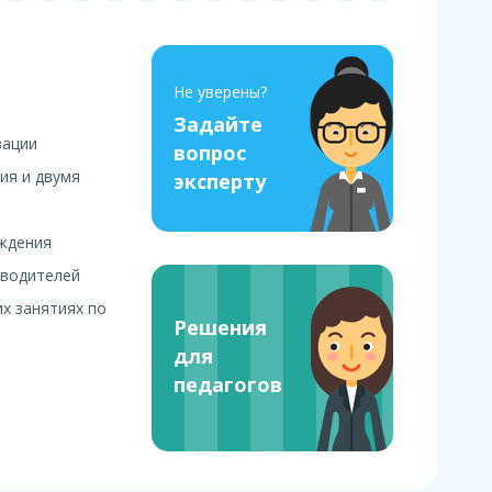
Не уверены?
Задайте
зации
вопрос
ия и двумя
эксперту
аждения
 водителей
х занятиях по
Решения
для
педагогов