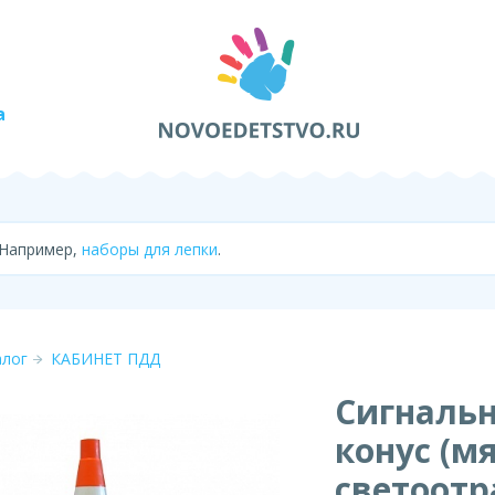
а
 Например,
наборы для лепки
.
алог
КАБИНЕТ ПДД
Сигналь
конус (м
светоот