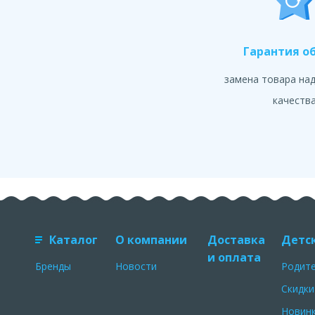
Гарантия о
замена товара на
качеств
Каталог
О компании
Доставка
Детс
и оплата
Бренды
Новости
Родит
Скидки
Новин