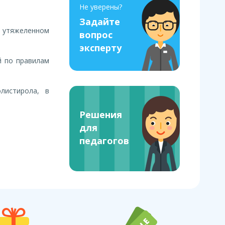
Не уверены?
Задайте
 утяжеленном
вопрос
эксперту
й по правилам
листирола, в
Решения
для
педагогов