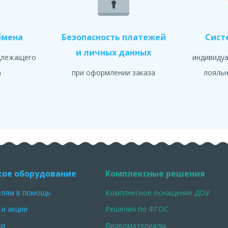
бмена
Безопасность платежей
Сист
и личных данных
длежащего
индивиду
а
при оформлении заказа
лояльн
кое оборудование
Комплексные решения
елям в помощь
Комплексное оснащение ДОУ
 и акции
Решения по ФГОС
ки
Видеоматериалы