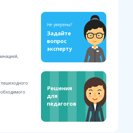
Не уверены?
Задайте
вопрос
эксперту
минацией,
ы пешеходного
Решения
необходимого
для
педагогов