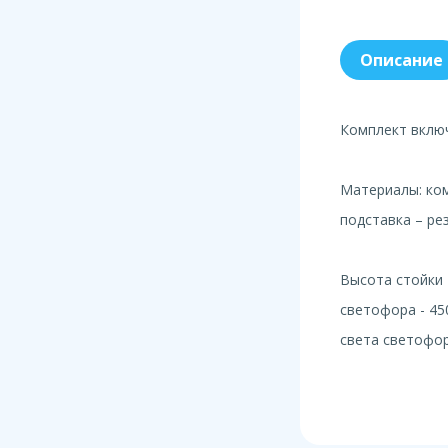
Описание
Комплект включ
Материалы: ком
подставка – ре
Высота стойки
светофора - 4
света светофор