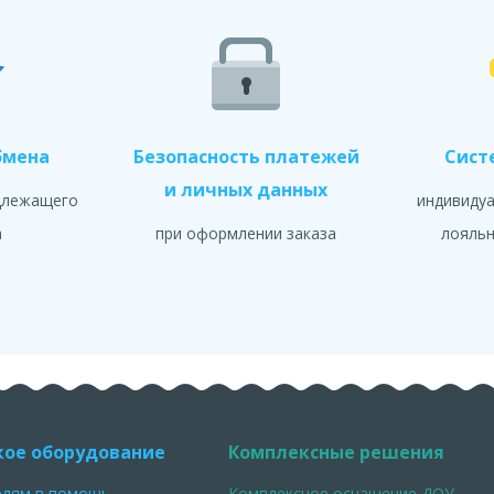
бмена
Безопасность платежей
Сист
и личных данных
длежащего
индивиду
а
при оформлении заказа
лояльн
кое оборудование
Комплексные решения
елям в помощь
Комплексное оснащение ДОУ