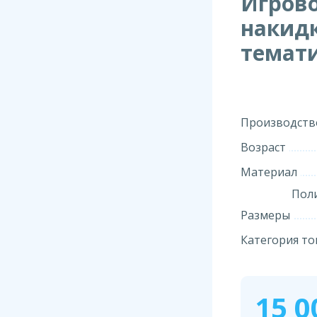
Игрово
накидк
темат
Производств
Возраст
Материал
Поли
Размеры
Категория то
15 0