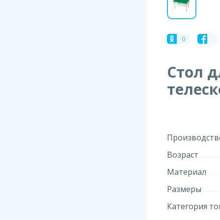
0
Стол д
телес
Производств
Возраст
Материал
Размеры
Категория то