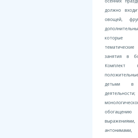
осенних празд
должно входи
овощей, фру
дополнительн
которые п
тематически
занятия в б
Комплект п
положительны
детьми в 
деятельности
монологическ
обогащени
выражениями,
антонимами,