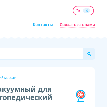
0
Контакты
Связаться с нами
кий массаж
вакуумный для
огопедический