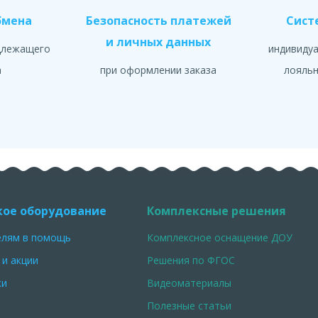
бмена
Безопасность платежей
Сист
и личных данных
длежащего
индивиду
а
при оформлении заказа
лояльн
кое оборудование
Комплексные решения
елям в помощь
Комплексное оснащение ДОУ
 и акции
Решения по ФГОС
ки
Видеоматериалы
Полезные статьи