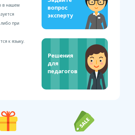
о в нашем
вопрос
ьзуется
эксперту
 либо при
ся к языку.
Решения
для
педагогов