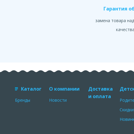
Гарантия о
замена товара на
качеств
Каталог
О компании
Доставка
Детс
и оплата
Бренды
Новости
Родит
Скидки
Новин