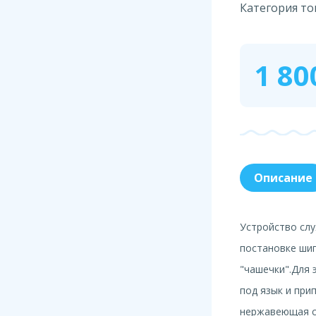
Категория то
1 80
Описание
Устройство сл
постановке шип
"чашечки".Для 
под язык и при
нержавеющая ст