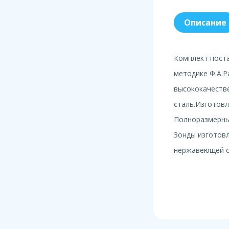
Описание
Комплект пост
методике Ф.А.Р
высококачеств
сталь.Изготов
Полноразмерны
Зонды изготов
нержавеющей с