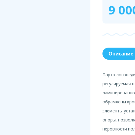
9 00
Описание
Парта логопеди
регулируемая п
ламинированно
обрамлены кро
элементы уста
опоры, позвол
неровности пол