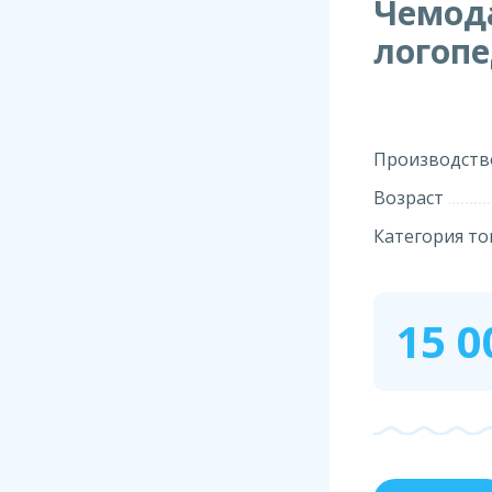
Чемод
логоп
Производств
Возраст
Категория то
15 0