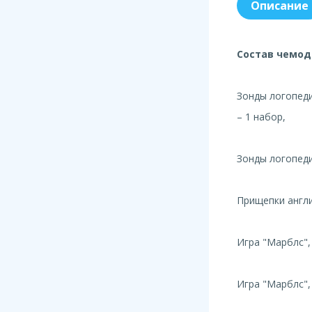
Описание
Состав чемод
Зонды логопед
– 1 набор,
Зонды логопед
Прищепки англи
Игра "Марблс",
Игра "Марблс",