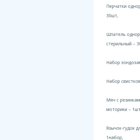
Перчатки однор
30шт,
Шпатель однор
стерильный – 3
Набор зондоза
Набор свистков
Мяч с резинкам
моторики – 1шт
Язычок-гудок д
1набор,