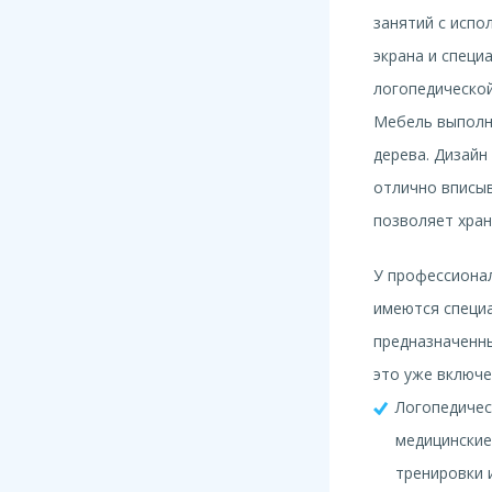
занятий с испо
экрана и специ
логопедической
Мебель выполн
дерева. Дизай
отлично вписыв
позволяет хра
У профессионал
имеются специ
предназначенны
это уже включе
Логопедичес
медицинские
тренировки 