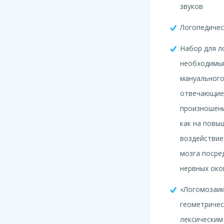
звуков
Логопедичес
Набор для л
необходимый
мануального
отвечающие 
произношени
как на повы
воздействие
мозга посре
нервных око
«Логомозаик
геометричес
лексическим