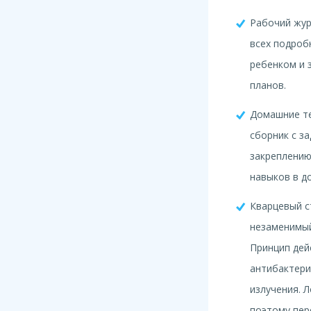
Рабочий жур
всех подроб
ребенком и 
планов.
Домашние те
сборник с з
закреплению
навыков в д
Кварцевый с
незаменимый
Принцип дей
антибактери
излучения. 
поэтому пер