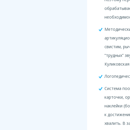
обрабатыва
необходимос
Методически
артикуляцио
свистим, ры
“трудных” зв
Куликовская 
Логопедическ
Система поо
карточки, о
наклейки (бо
к достижени
хвалить. В з