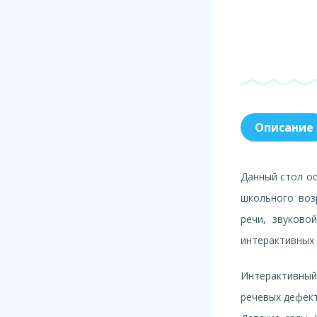
Описание
Данный стол о
школьного возр
речи, звуково
интерактивных 
Интерактивный 
речевых дефек