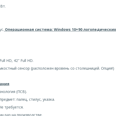
 Вт.
ус.
Операционная система: Windows 10+90 логопедических
ull HD, 42" Full HD.
костный сенсор (расположен вровень со столешницей. Опция!)
ания
хнология (ПСВ).
редмет: палец, стилус, указка.
Не требуется.
ин раз на производстве.