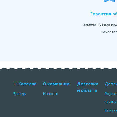
Гарантия о
замена товара на
качеств
Каталог
О компании
Доставка
Детс
и оплата
Бренды
Новости
Родит
Скидки
Новин