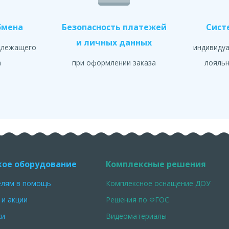
бмена
Безопасность платежей
Сист
и личных данных
длежащего
индивиду
а
при оформлении заказа
лояльн
кое оборудование
Комплексные решения
елям в помощь
Комплексное оснащение ДОУ
 и акции
Решения по ФГОС
ки
Видеоматериалы