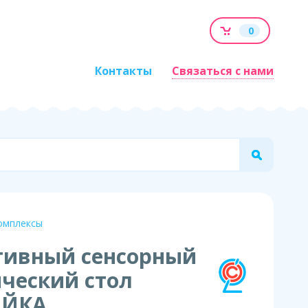
0
Контакты
Связаться с нами
омплексы
тивный сенсорный
ческий стол
АЙКА