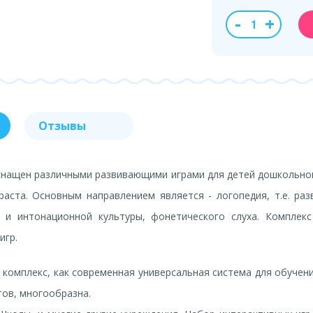
-
+
Отзывы
снащен различными развивающими играми для детей дошкольно
аста. Основным направлением является - логопедия, т.е. раз
й и интонационной культуры, фонетического слуха. Комплек
игр.
комплекс, как современная универсальная система для обучени
тов, многообразна.