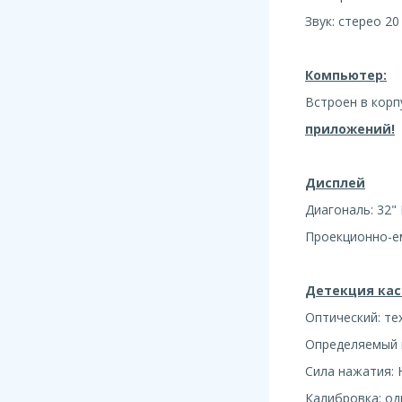
Звук: стерео 20
Компьютер:
Встроен в корп
приложений!
Дисплей
Диагональ: 32" F
Проекционно-ем
Детекция кас
Оптический: те
Определяемый п
Сила нажатия: 
Калибровка: од