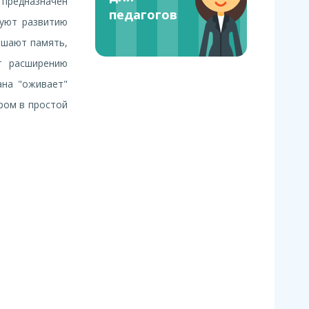
 предназначен
педагогов
вуют развитию
чшают память,
т расширению
ана "оживает"
ром в простой