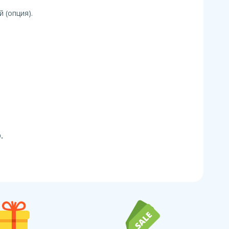
 (опция).
.