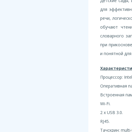
Детские сады, 
для эффективн
речи, логическ
обучают чтен
словарного за
при прикоснове
и понятной для
Характеристи
Процессор: Inte
Оперативная па
Встроенная пам
Wi-Fi.
2 x USB 3.0.
RJ45.
Тачскрин: multi