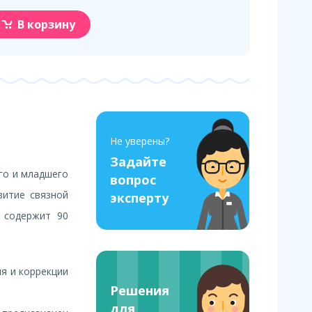
В корзину
Не уверены?
Задайте
го и младшего
вопрос
витие связной
эксперту
с содержит 90
я и коррекции
Решения
для