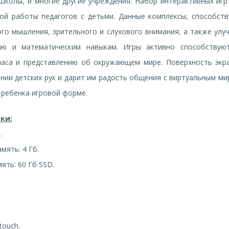
Школы, и многие другие учреждения. Набор интерактивных игр
ой работы педагогов с детьми. Данные комплексы, способст
ого мышления, зрительного и слухового внимания, а также улу
ию и математическим навыкам. Игры активно способствую
паса и представлению об окружающем мире. Поверхность экр
нии детских рук и дарит им радость общения с виртуальным ми
 ребенка игровой форме.
ки:
l.
мять: 4 Гб.
ять: 60 Гб SSD.
-touch.