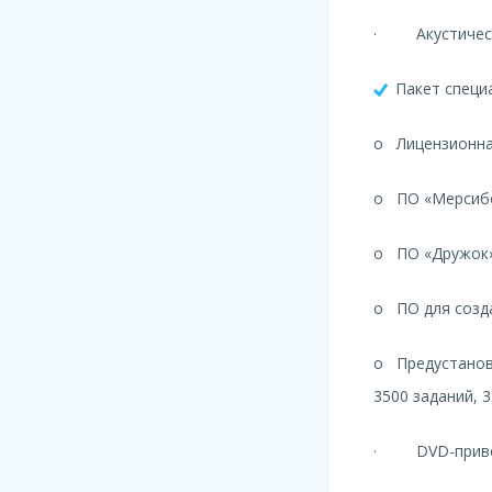
· Акустическ
Пакет специ
o Лицензионная
o ПО «Мерсиб
o ПО «Дружок
o ПО для созд
o Предустановл
3500 заданий, 
· DVD-прив