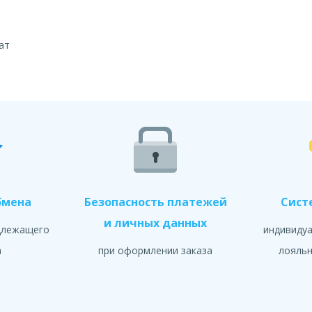
ат
бмена
Безопасность платежей
Сист
и личных данных
длежащего
индивиду
а
при оформлении заказа
лояльн