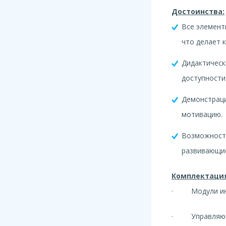
Достоинства:
Все элемент
что делает 
Дидактичес
доступности
Демонстраци
мотивацию.
Возможнос
развивающие
Комплектация
· Модули инте
· Управляю