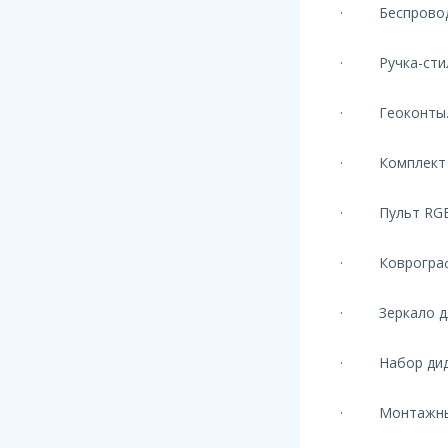
· Беспроводн
· Ручка-сти
· Геоконты
· Комплект дл
· Пульт RGB 
· Коврогра
· Зеркало для
· Набор дидак
· Монтажный