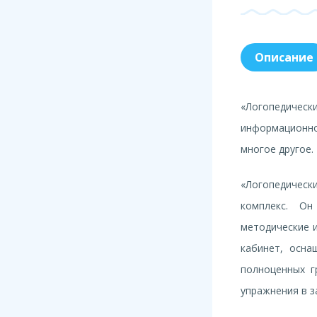
Описание
«Логопедичес
информационно
многое другое.
«Логопедичес
комплекс. Он
методические и
кабинет, осна
полноценных г
упражнения в з