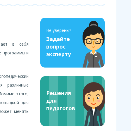
Не уверены?
Задайте
чает в себя
вопрос
е программы и
эксперту
гопедический
ия различные
Решения
Помимо этого,
для
лощадкой для
педагогов
 может менять