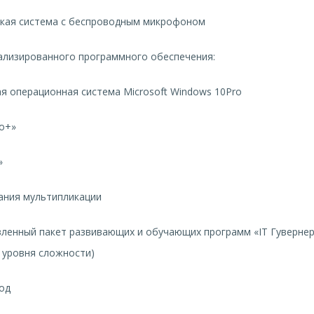
ая система с беспроводным микрофоном
ализированного программного обеспечения:
 операционная система Microsoft Windows 10Pro
о+»
»
ания мультипликации
енный пакет развивающих и обучающих программ «IT Гувернер»
3 уровня сложности)
од