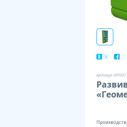
0
Артикул ИП007
Разви
«Геом
Производств