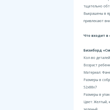
тщательно обт
Выкрашены в яр
привлекают вни
Что входит в 
Бизиборд «См
Кол-во деталей
Возраст ребенка
Материал: Фане
Размеры в собра
52х88x7
Размеры в упако
Цвет: Желтый, 
зеленый