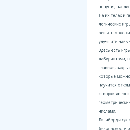
попугая, павли
На их телах и 
логические игр
решить малень
улучшить навык
Здесь есть игр
лабиринтами, 
главное, закры
которые можно 
научится откры
створки дверок
геометрически
числами.
Бизиборды сдел
безопасности 