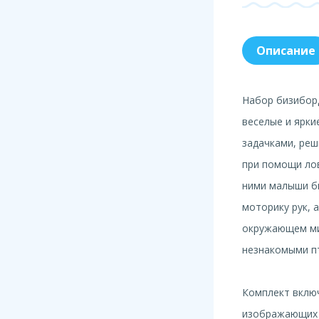
Описание
Набор бизиборд
веселые и ярки
задачками, ре
при помощи лов
ними малыши б
моторику рук, 
окружающем ми
незнакомыми п
Комплект вклю
изображающих 