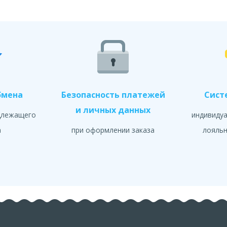
бмена
Безопасность платежей
Сист
и личных данных
длежащего
индивиду
а
при оформлении заказа
лояльн