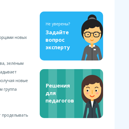
Не уверены?
Задайте
ворцами новых
вопрос
эксперту
ва, зелёным
ладывает
получая новые
Решения
м группа
для
педагогов
т проделывать