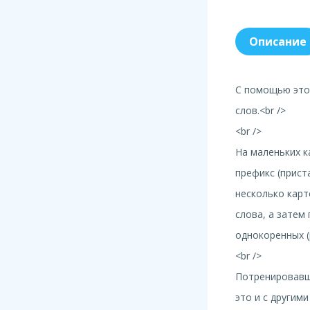
Описание
С помощью этог
слов.<br />
<br />
На маленьких к
префикс (прист
несколько карт
слова, а затем
однокоренных (
<br />
Потренировавши
это и с другими