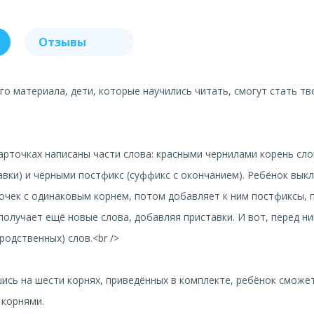
Отзывы
о материала, дети, которые научились читать, смогут стать т
арточках написаны части слова: красными чернилами корень сло
авки) и чёрными постфикс (суффикс с окончанием). Ребёнок вык
очек с одинаковым корнем, потом добавляет к ним постфиксы, 
 получает ещё новые слова, добавляя приставки. И вот, перед ни
родственных) слов.<br />
сь на шести корнях, приведённых в комплекте, ребёнок сможе
 корнями.